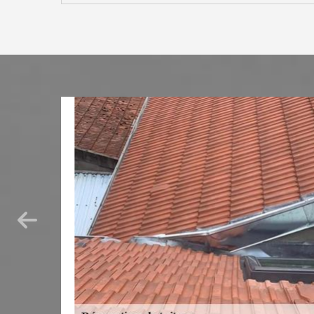
e à
ion de
lbrans
à
iment, que
lle est