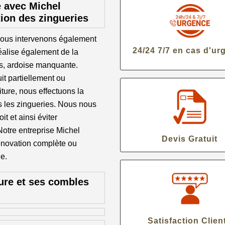
e avec Michel
tion des zingueries
 nous intervenons également
24/24 7/7 en cas d'ur
réalise également de la
es, ardoise manquante.
it partiellement ou
iture, nous effectuons la
es les zingueries. Nous nous
it et ainsi éviter
 Notre entreprise Michel
Devis Gratuit
énovation complète ou
ie.
ure et ses combles
Satisfaction Clien