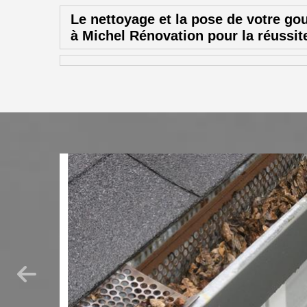
Le nettoyage et la pose de votre gou
à Michel Rénovation pour la réussit
 façade
 dans le
idité peut
res qui ne
ge votre
er une