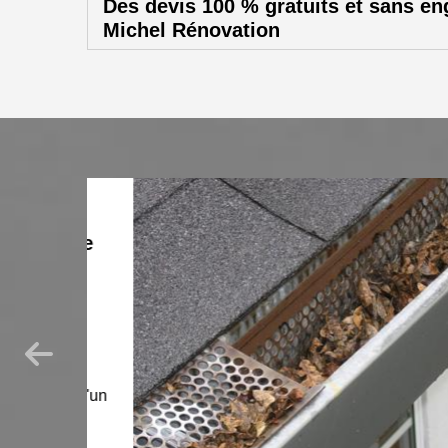
Des devis 100 % gratuits et sans e
Michel Rénovation
oyage
as
c de
rifier
vous
cier d'un