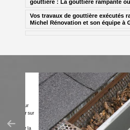
gouttière : La gouttière rampante o
Vos travaux de gouttière exécutés 
Michel Rénovation et son équipe à
tre leur
bousser sur
ction
 poser la