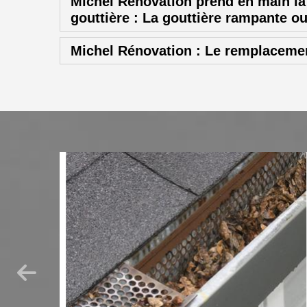
Michel Rénovation prend en main la
gouttière : La gouttière rampante o
Michel Rénovation : Le remplacemen
 Sur
de
 le
couvreurs.
ort nos