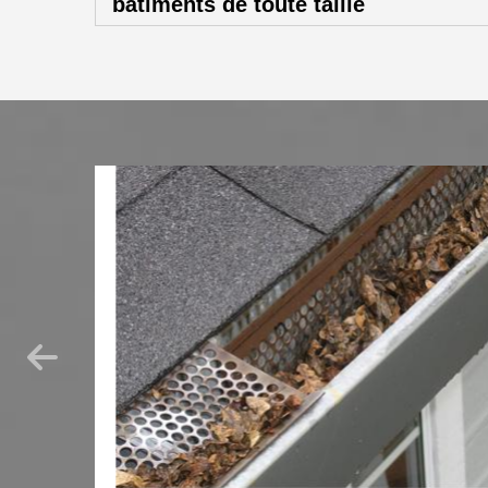
bâtiments de toute taille
ations
otection
évoyez un
 Nous
i sur le
x ? Il