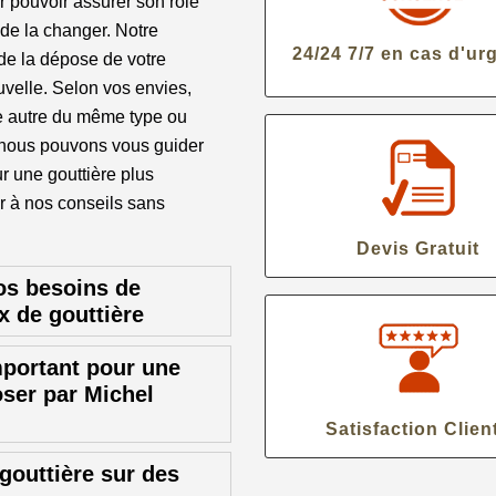
ur pouvoir assurer son rôle
de la changer. Notre
24/24 7/7 en cas d'ur
de la dépose de votre
uvelle. Selon vos envies,
e autre du même type ou
, nous pouvons vous guider
ur une gouttière plus
er à nos conseils sans
Devis Gratuit
os besoins de
x de gouttière
mportant pour une
oser par Michel
Satisfaction Clien
gouttière sur des