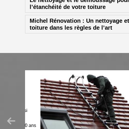
Le nettoyage et le démoussage pour
l’étanchéité de votre toiture
Michel Rénovation : Un nettoyage 
toiture dans les règles de l’art
 de
age,
 aussi
emps.
 de 10 ans