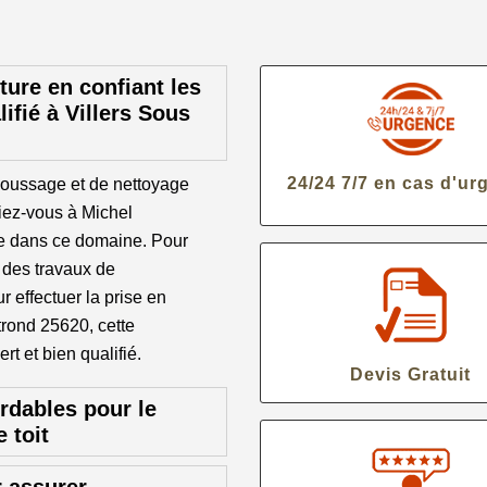
ture en confiant les
ifié à Villers Sous
24/24 7/7 en cas d'ur
moussage et de nettoyage
fiez-vous à Michel
ée dans ce domaine. Pour
é des travaux de
 effectuer la prise en
trond 25620, cette
t et bien qualifié.
Devis Gratuit
ordables pour le
 toit