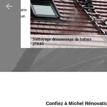
emps.
 de 10 ans
. Quel que
plus
Confiez à Michel Rénovati