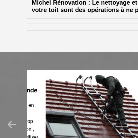
Michel Rénovation : Le nettoyage e
votre toit sont des opérations à ne 
 grande
rules en
 de
st trop
ation ,
’utiliser