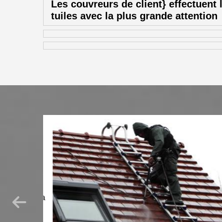
Les couvreurs de client} effectuent 
tuiles avec la plus grande attention
té. En
votre
s ou en
aintenir la
son