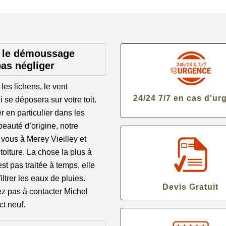
t le démoussage
pas négliger
les lichens, le vent
24/24 7/7 en cas d'ur
se déposera sur votre toit.
 en particulier dans les
beauté d’origine, notre
 vous à Merey Vieilley et
oiture. La chose la plus à
st pas traitée à temps, elle
ltrer les eaux de pluies.
Devis Gratuit
ez pas à contacter Michel
ct neuf.