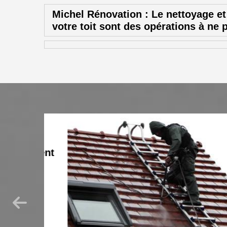
Michel Rénovation : Le nettoyage e
votre toit sont des opérations à ne 
agement
rons,
rise,
o de
 vos