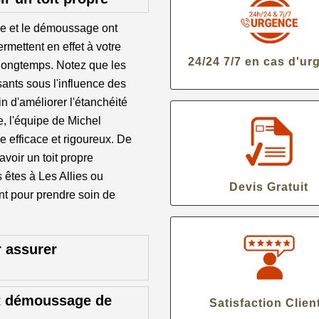
age et le démoussage ont
mettent en effet à votre
24/24 7/7 en cas d'ur
s longtemps. Notez que les
sants sous l'influence des
n d'améliorer l'étanchéité
e, l'équipe de Michel
e efficace et rigoureux. De
voir un toit propre
 êtes à Les Allies ou
Devis Gratuit
nt pour prendre soin de
 assurer
et démoussage de
Satisfaction Clien