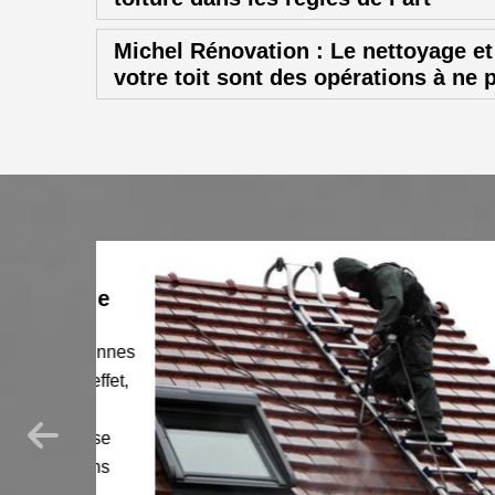
Michel Rénovation : Le nettoyage e
votre toit sont des opérations à ne 
ssage
 personnes
 En effet,
ivées.
, et se
s avons