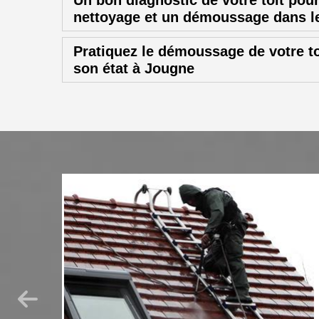
Un bon diagnostic de votre toit pour
nettoyage et un démoussage dans l
Pratiquez le démoussage de votre to
son état à Jougne
curité
 tout
fin
s objets à