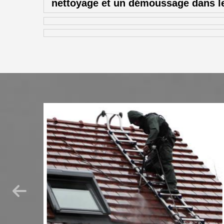
nettoyage et un démoussage dans l
tions
pluie ou
 même
peuvent
urnit à