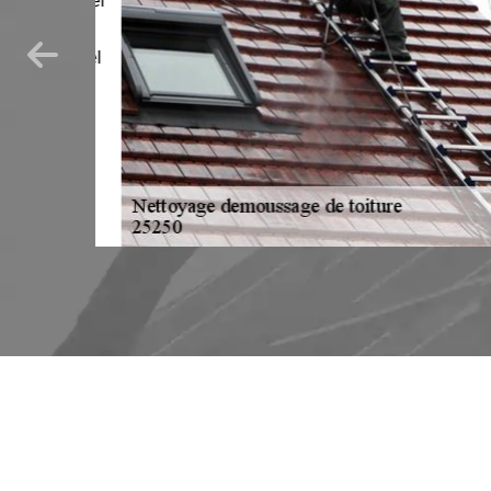
llante quel
ration ou
que Michel
ourage,
s offrira