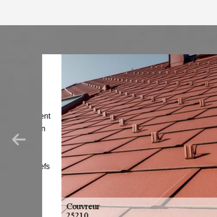
ement
n ,
cialement
rvention
ations
nts de
lus brefs